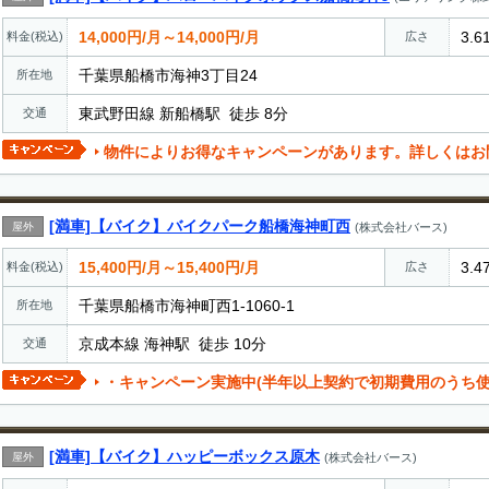
14,000円/月～14,000円/月
3.6
料金(税込)
広さ
千葉県船橋市海神3丁目24
所在地
東武野田線 新船橋駅 徒歩 8分
交通
物件によりお得なキャンペーンがあります。詳しくはお
[満車]【バイク】バイクパーク船橋海神町西
屋外
(株式会社バース)
15,400円/月～15,400円/月
3.4
料金(税込)
広さ
千葉県船橋市海神町西1-1060-1
所在地
京成本線 海神駅 徒歩 10分
交通
・キャンペーン実施中(半年以上契約で初期費用のうち使
[満車]【バイク】ハッピーボックス原木
屋外
(株式会社バース)