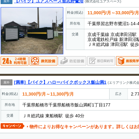
【バイク】ユアスペース習志野鷺沼
屋外
(株式会社ユアスペース)
11,000円/月～33,000円/月
料金(税込)
千葉県習志野市鷺沼1-14-
所在地
京成千葉線 京成津田沼駅 
交通
京成電鉄松戸線 新津田沼駅
ＪＲ総武線 津田沼駅 徒歩 
[満車]【バイク】ハローバイクボックス飯山満1
屋外
(エリアリンク株式会
11,300円/月～11,300円/月
2.7
料金(税込)
広さ
千葉県船橋市千葉県船橋市飯山満町1丁目177
所在地
ＪＲ総武線 東船橋駅 徒歩 40分
交通
物件によりお得なキャンペーンがあります。詳しくはお