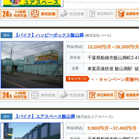
【バイク】ハッピーボックス飯山満
屋外
(株式会社バース)
13,200円/月～36,300円/月
料金(税込)
千葉県船橋市飯山満町2-47
所在地
東葉高速鉄道 飯山満駅 徒
交通
・キャンペーン実施中(半年以上契
【バイク】ユアスペース飯山満
屋外
(株式会社ユアスペース)
9,900円/月～37,400円/月
料金(税込)
所在地