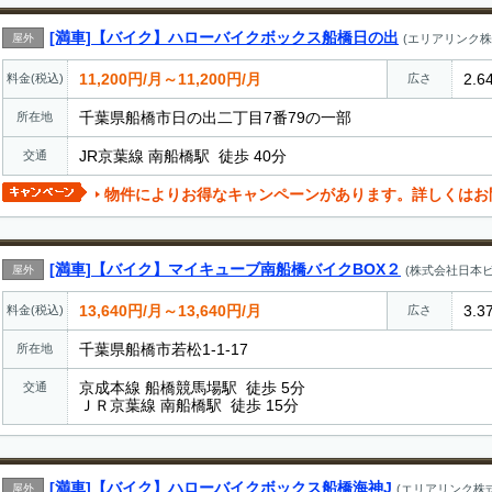
[満車]【バイク】ハローバイクボックス船橋日の出
屋外
(エリアリンク株
11,200円/月～11,200円/月
2.6
料金(税込)
広さ
千葉県船橋市日の出二丁目7番79の一部
所在地
JR京葉線 南船橋駅 徒歩 40分
交通
物件によりお得なキャンペーンがあります。詳しくはお
[満車]【バイク】マイキューブ南船橋バイクBOX２
屋外
(株式会社日本
13,640円/月～13,640円/月
3.3
料金(税込)
広さ
千葉県船橋市若松1-1-17
所在地
京成本線 船橋競馬場駅 徒歩 5分
交通
ＪＲ京葉線 南船橋駅 徒歩 15分
[満車]【バイク】ハローバイクボックス船橋海神J
屋外
(エリアリンク株