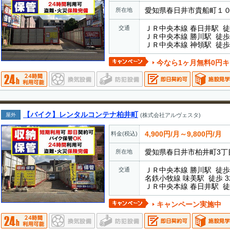
愛知県春日井市貴船町１
所在地
ＪＲ中央本線 春日井駅 徒
交通
ＪＲ中央本線 勝川駅 徒歩 
ＪＲ中央本線 神領駅 徒歩 
今なら1ヶ月無料0円キャン
【バイク】レンタルコンテナ柏井町
屋外
(株式会社アルヴェスタ)
4,900円/月～9,800円/月
料金(税込)
愛知県春日井市柏井町3丁
所在地
ＪＲ中央本線 勝川駅 徒歩 
交通
名鉄小牧線 味美駅 徒歩 3
ＪＲ中央本線 春日井駅 徒
キャンペーン実施中 全現場の保証金・手