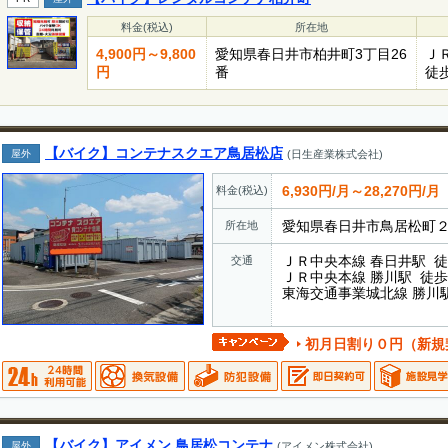
料金(税込)
所在地
4,900円～9,800
愛知県春日井市柏井町3丁目26
Ｊ
円
番
徒歩
【バイク】コンテナスクエア鳥居松店
屋外
(日生産業株式会社)
6,930円/月～28,270円/月
料金(税込)
愛知県春日井市鳥居松町
所在地
ＪＲ中央本線 春日井駅 徒
交通
ＪＲ中央本線 勝川駅 徒歩 
東海交通事業城北線 勝川駅
初月日割り０円（新規
【バイク】アイメン 鳥居松コンテナ
屋外
(アイメン株式会社)