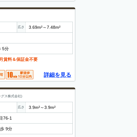
3.69m²～7.48m²
広さ
2
 5分
月賃料＆保証金不要
詳細を見る
ングス株式会社)
3.9m²～3.9m²
広さ
76-1
歩 9分