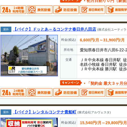
初月日割り０円（新規
【バイク】ドッとあ～るコンテナ春日井八田店
屋外
(株式会社ユーティラ
6,600円/月～31,900円/月
料金(税込)
愛知県春日井市八田6-22-
所在地
ＪＲ中央本線 春日井駅 徒
交通
名鉄小牧線 春日井駅 徒歩 
ＪＲ中央本線 勝川駅 徒歩 
「契約金 最大３ヶ月分割引きキャンペーン
【バイク】レンタルコンテナ貴船町
屋外
(株式会社アルヴェスタ)
15,540円/月～29,800円/月
料金(税込)