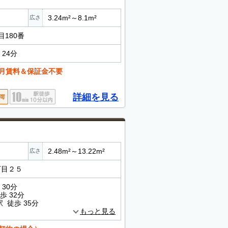
3.24m²～8.1m²
広さ
目180番
24分
月賃料＆保証金不要
詳細を見る
2.48m²～13.22m²
広さ
丁目２５
30分
歩 32分
 徒歩 35分
もっと見る