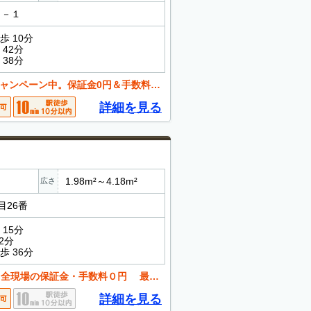
０－１
歩 10分
42分
38分
ペーン中。保証金0円＆手数料０円も実施中
詳細を見る
1.98m²～4.18m²
広さ
目26番
15分
2分
歩 36分
数料０円 最大29,400円が０円 利用期間１ヶ月以上の方のみ
詳細を見る