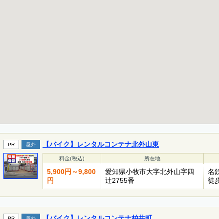
【バイク】レンタルコンテナ北外山東
PR
屋外
料金(税込)
所在地
5,900円～9,800
愛知県小牧市大字北外山字四
名
円
辻2755番
徒歩
【バイク】レンタルコンテナ柏井町
PR
屋外