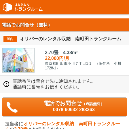
電話でお問合せ（無料）
オリバーのレンタル収納 南町田トランクルーム
屋内
2.70畳 4.38m²
22,000円/月
東京都町田市小川７丁目1-1 （旧住所 小川
1728-1）
電話番号は問合せ先に通知されません。
通話時に番号をお伝えください。
電話でお問合せ
（通話無料）
0078-60632-283363
担当者に
オリバーのレンタル収納 南町田トランクルー