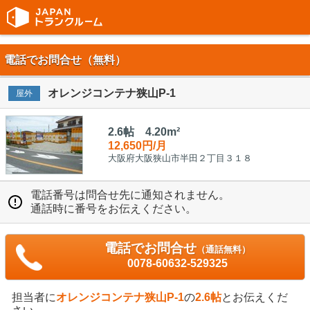
電話でお問合せ（無料）
オレンジコンテナ狭山P-1
屋外
2.6帖 4.20m²
12,650円/月
大阪府大阪狭山市半田２丁目３１８
電話番号は問合せ先に通知されません。
通話時に番号をお伝えください。
電話でお問合せ
（通話無料）
0078-60632-529325
担当者に
オレンジコンテナ狭山P-1
の
2.6帖
とお伝えくだ