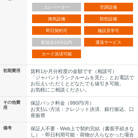
エレベーター
空調設備
換気設備
防犯設備
即日契約可
施設見学可
駅徒歩10分以内
運送サービス
カード決済可能
初期費用
賃料1か月分程度の金額です（相談可）
「ジャパントランクルームを見た」とお電話で
お伝えいただくとどなたでも値引き可能。
お気軽にご相談ください。
その他費
保証パック料金（990円/月）
用
お支払い方法：クレジット決済、銀行振込、口
座振替
備考
保証人不要・Web上で契約完結（書面手続きな
し）・即日利用可能・荷物が入らなかった場合