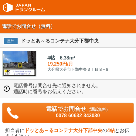
電話でお問合せ（無料）
ドッとあ～るコンテナ大分下郡中央
屋外
4帖 6.38m²
19,250円/月
大分県大分市下郡中央３丁目８−８
電話番号は問合せ先に通知されません。
通話時に番号をお伝えください。
電話でお問合せ
（通話無料）
0078-60632-343030
担当者に
ドッとあ～るコンテナ大分下郡中央
の
4帖
とお伝