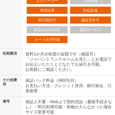
エレベーター
空調設備
換気設備
防犯設備
即日契約可
施設見学可
駅徒歩10分以内
運送サービス
カード決済可能
初期費用
賃料1か月分程度の金額です（相談可）
「ジャパントランクルームを見た」とお電話で
お伝えいただくとどなたでも値引き可能。
お気軽にご相談ください。
その他費
保証パック料金（990円/月）
用
お支払い方法：クレジット決済、銀行振込、口
座振替
備考
保証人不要・Web上で契約完結（書面手続きな
し）・即日利用可能・荷物が入らなかった場合
サイズ変更可能