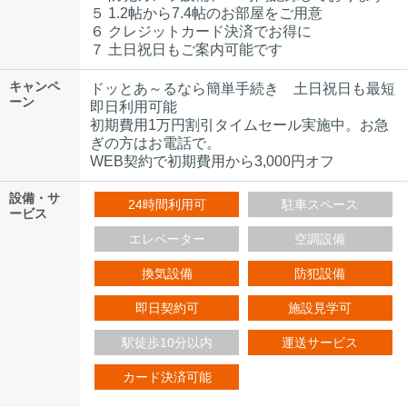
５ 1.2帖から7.4帖のお部屋をご用意
６ クレジットカード決済でお得に
７ 土日祝日もご案内可能です
キャンペ
ドッとあ～るなら簡単手続き 土日祝日も最短
ーン
即日利用可能
初期費用1万円割引タイムセール実施中。お急
ぎの方はお電話で。
WEB契約で初期費用から3,000円オフ
設備・サ
24時間利用可
駐車スペース
ービス
エレベーター
空調設備
換気設備
防犯設備
即日契約可
施設見学可
駅徒歩10分以内
運送サービス
カード決済可能