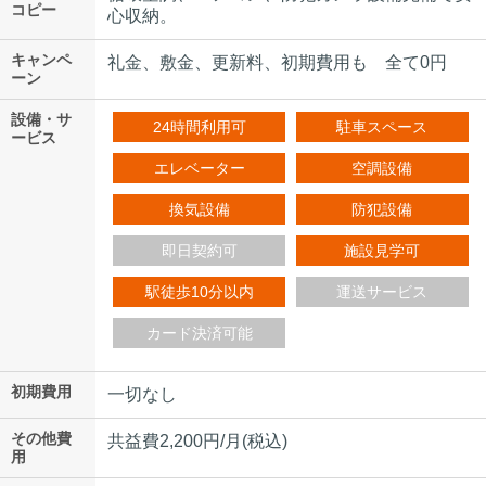
コピー
心収納。
キャンペ
礼金、敷金、更新料、初期費用も 全て0円
ーン
設備・サ
24時間利用可
駐車スペース
ービス
エレベーター
空調設備
換気設備
防犯設備
即日契約可
施設見学可
駅徒歩10分以内
運送サービス
カード決済可能
初期費用
一切なし
その他費
共益費2,200円/月(税込)
用