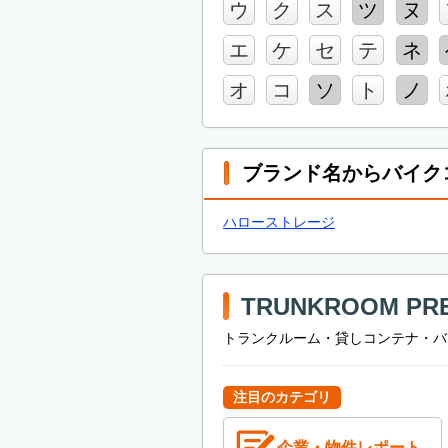
ウ
ク
ス
ツ
ヌ
エ
ケ
セ
テ
ネ
オ
コ
ソ
ト
ノ
ブランド名からバイク
ハローストレージ
TRUNKROOM PR
トランクルーム・貸しコンテナ・バ
注目のカテゴリ
企業・物件レポート