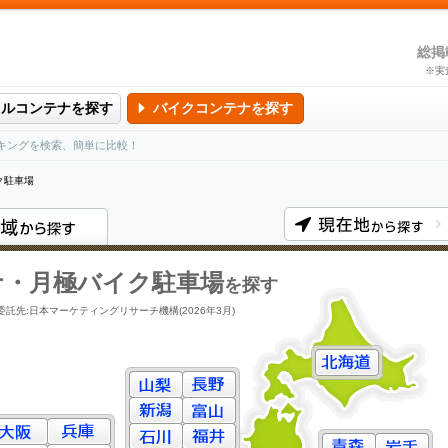
総掲
※実
タルコンテナを探す
バイクコンテナを探す
キングを検索、簡単に比較！
ク駐車場
ナ・月極バイク駐車場
を探す
委託先:日本マーケティングリサーチ機構(2026年3月)