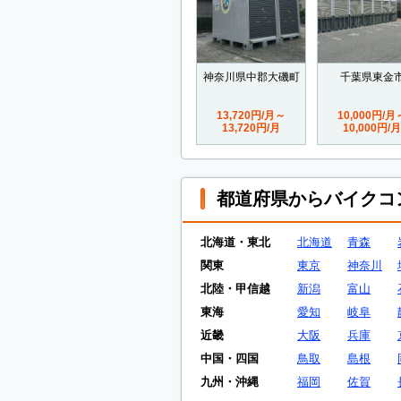
神奈川県中郡大磯町
千葉県東金
13,720円/月～
10,000円/月
13,720円/月
10,000円/月
都道府県からバイクコ
北海道・東北
北海道
青森
関東
東京
神奈川
北陸・甲信越
新潟
富山
東海
愛知
岐阜
近畿
大阪
兵庫
中国・四国
鳥取
島根
九州・沖縄
福岡
佐賀