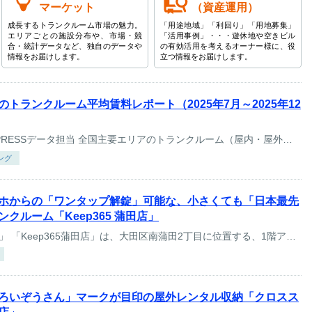
マーケット
（資産運用）
成長するトランクルーム市場の魅力。
「用途地域」「利回り」「用地募集」
エリアごとの施設分布や、市場・競
「活用事例」・・・遊休地や空きビル
合・統計データなど、独自のデータや
の有効活用を考えるオーナー様に、役
情報をお届けします。
立つ情報をお届けします。
トランクルーム平均賃料レポート（2025年7月～2025年12
byTRUNKROOMPRESSデータ担当 全国主要エリアのトランクルーム（屋内・屋外）平均賃料を...
ング
マホからの「ワンタップ解錠」可能な、小さくても「日本最先
クルーム「Keep365 蒲田店」
「Keep365蒲田店」 「Keep365蒲田店」は、大田区南蒲田2丁目に位置する、1階アクセスの...
ろいぞうさん」マークが目印の屋外レンタル収納「クロスス