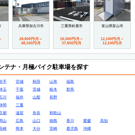
市
兵庫県加古川市
三重県鈴鹿市
富山県富山市
～
28,900円/月～
16,500円/月～
12,100円/月～
48,100円/月
37,950円/月
12,100円/月
ンテナ・月極バイク駐車場を探す
岩手
宮城
秋田
山形
福島
埼玉
千葉
茨城
栃木
群馬
石川
福井
山梨
長野
静岡
三重
京都
滋賀
奈良
和歌山
岡山
広島
山口
徳島
香川
愛媛
高知
長崎
熊本
大分
宮崎
鹿児島
沖縄