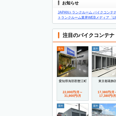
お知らせ
JAPANトランクルーム バイクコンテ
トランクルーム業界WEBメディア「LIF
注目のバイクコンテナ
屋内
屋外
愛知県海部郡蟹江町
東京都葛飾
22,000円/月～
17,380円/月
31,900円/月
17,380円/月
屋外
屋外