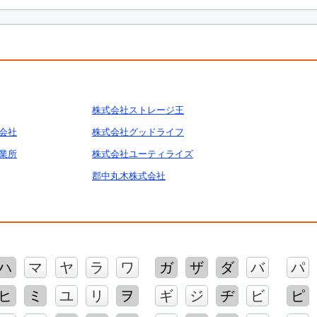
株式会社ストレージ王
会社
株式会社グッドライフ
業所
株式会社ユーティライズ
郡中丸木株式会社
ハ
マ
ヤ
ラ
ワ
ガ
ザ
ダ
バ
パ
ヒ
ミ
ユ
リ
ヲ
ギ
ジ
ヂ
ビ
ピ