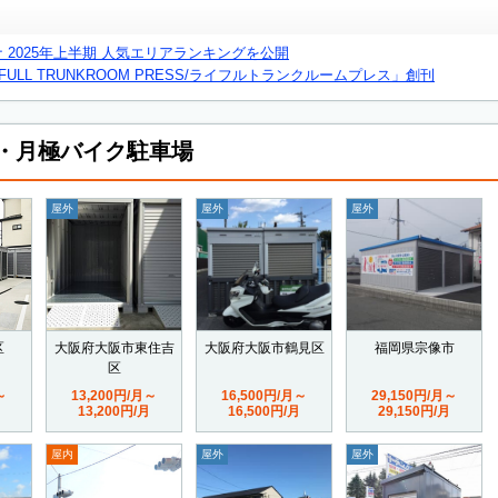
ナ 2025年上半期 人気エリアランキングを公開
ULL TRUNKROOM PRESS/ライフルトランクルームプレス」創刊
・月極バイク駐車場
屋外
屋外
屋外
区
大阪府大阪市東住吉
大阪府大阪市鶴見区
福岡県宗像市
区
～
13,200円/月～
16,500円/月～
29,150円/月～
13,200円/月
16,500円/月
29,150円/月
屋内
屋外
屋外