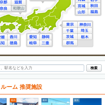
クルーム 推奨施設
屋内
屋外
屋外